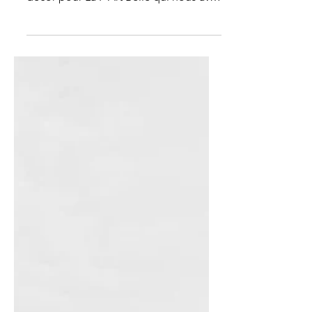
2023 !
Un festival de cœur à l'honneur encore
une fois ! Cette fois-ci, changement de
décor pour La P'Art Belle qui nous avait
habitué à la vie...