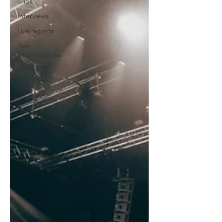
Clips
Interviews
Live reports
Itws
internationales