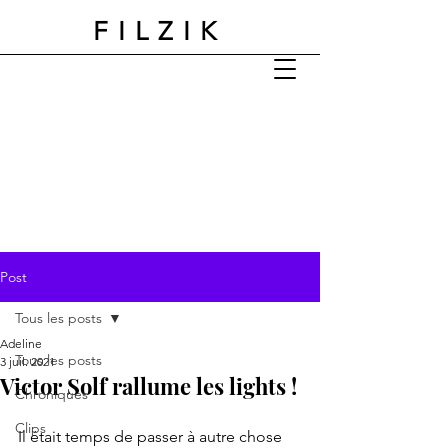
FILZIK
Post
Tous les posts
Adeline
Tous les posts
3 juil. 2021
Victor Solf rallume les lights !
Chroniques
Clips
Il était temps de passer à autre chose 