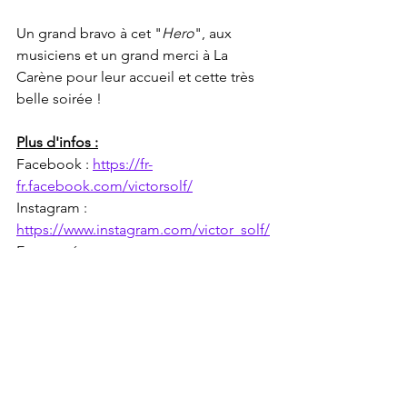
Un grand bravo à cet "
Hero
", aux 
musiciens et un grand merci à La 
Carène pour leur accueil et cette très 
belle soirée !
Plus d'infos :
Facebook : 
https://fr-
fr.facebook.com/victorsolf/
Instagram : 
https://www.instagram.com/victor_solf/
En tournée 
https://beacons.page/victorsolftour
Live reports