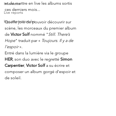
et de mettre en live les albums sortis 
Interviews
ces derniers mois...
Live reports
Itws internationales
Quelle joie de pouvoir découvrir sur 
scène, les morceaux du premier album 
de 
Victor Solf
 nommé "
Still. There’s 
Hope
" traduit par «
 Toujours. Il y a de 
l’espoir 
». 
Entré dans la lumière via le groupe 
HER
, son duo
avec le regretté 
Simon 
Carpentier
, 
Victor Solf 
a su écrire et 
composer un album gorgé d'espoir et 
de soleil. 