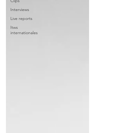
Clips
Interviews
Live reports
Itws
internationales