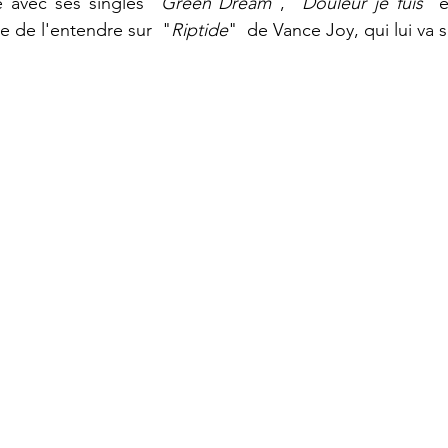
é avec ses singles "
Green Dream
", "
Douleur je fuis
" e
de l'entendre sur  "
Riptide
"  de Vance Joy, qui lui va s