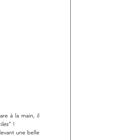
e à la main, il 
iles
" !
devant une belle 