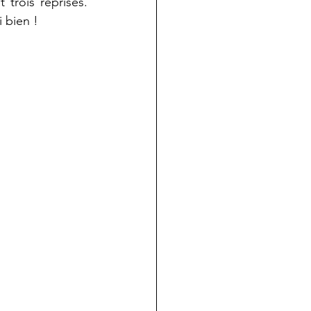
t trois reprises. 
i bien ! 