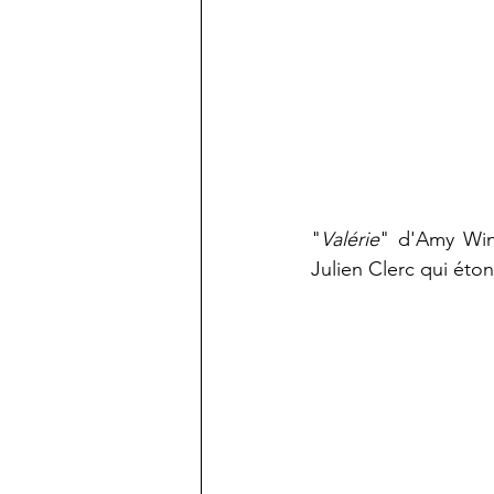
"
Valérie
" d'Amy Win
Julien Clerc qui éto