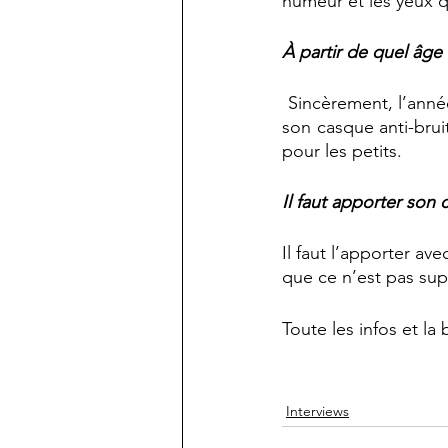
humeur et les yeux qu
À partir de quel âge
 Sincèrement, l’année dernière, j’ai emmené ma fille qui n’avait même pas trois ans, on avait 
son casque anti-bruit
pour les petits.
Il faut apporter son c
Il faut l’apporter av
que ce n’est pas sup
Toute les infos et la b
Interviews