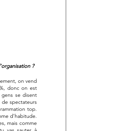
’organisation ? 
llement, on vend 
 %, donc on est 
 gens se disent 
de spectateurs 
grammation top. 
mme d'habitude. 
res, mais comme 
u vas sauter à 