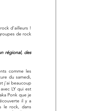
ock d'ailleurs ! 
groupes de rock 
n régional, des 
ents comme les 
ture du samedi, 
et j'ai beaucoup 
vec LY qui est 
haka Ponk que je 
couverte il y a 
 le rock, dans 