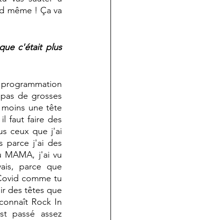
and même ! Ça va 
e c'était plus 
 programmation 
pas de grosses 
u moins une tête 
 faut faire des 
s ceux que j'ai 
 parce j'ai des 
u MAMA, j'ai vu 
is, parce que 
 Covid comme tu 
r des têtes que 
connaît Rock In 
t passé assez 