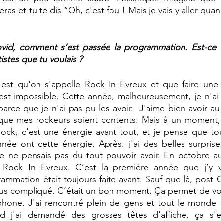
deras et tu te dis “Oh, c'est fou ! Mais je vais y aller qu
vid, comment s’est passée la programmation. Est-ce qu
rtistes que tu voulais ?
'est qu'on s'appelle Rock In Evreux et que faire une
est impossible. Cette année, malheureusement, je n'ai 
parce que je n'ai pas pu les avoir.  J'aime bien avoir a
que mes rockeurs soient contents. Mais à un moment, il
rock, c'est une énergie avant tout, et je pense que tou
ée ont cette énergie. Après, j'ai des belles surprises
 je ne pensais pas du tout pouvoir avoir. En octobre a
Rock In Evreux. C’est la première année que j’y va
ammation était toujours faite avant. Sauf que là, post
plus compliqué. C’était un bon moment. Ça permet de voi
éphone. J'ai rencontré plein de gens et tout le monde 
 j'ai demandé des grosses têtes d'affiche, ça s'es