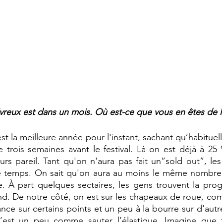
Evreux est dans un mois. Où est-ce que vous en êtes de l
'est la meilleure année pour l'instant, sachant qu’habitue
ie trois semaines avant le festival. Là on est déjà à 25
urs pareil. Tant qu'on n'aura pas fait un”sold out”, les
 le temps. On sait qu'on aura au moins le même nombre 
e. À part quelques sectaires, les gens trouvent la pro
nd. De notre côté, on est sur les chapeaux de roue, co
ce sur certains points et un peu à la bourre sur d'aut
 C’est un peu comme sauter l’élastique. Imagine que t