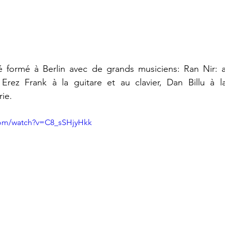
é formé à Berlin avec de grands musiciens: Ran Nir: a
 Erez Frank à la guitare et au clavier, Dan Billu à l
rie.
com/watch?v=C8_sSHjyHkk