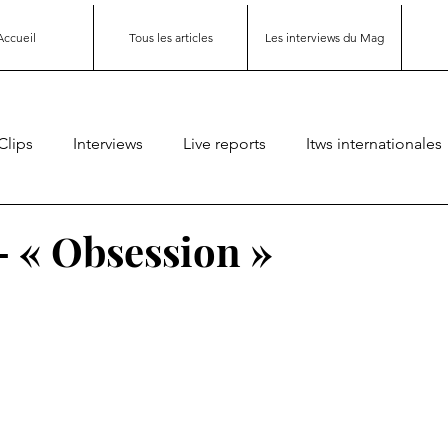
Accueil
Tous les articles
Les interviews du Mag
Clips
Interviews
Live reports
Itws internationales
– « Obsession »