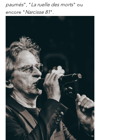
paumés
", "
La ruelle des morts
" ou 
encore "
Narcisse 81
". 