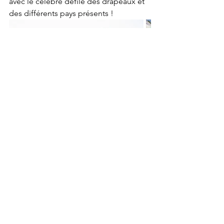
avec le célèbre défilé des drapeaux et 
des différents pays présents ! 
Merci encore à tous les bénévoles, le 
staff, l'équipe presse et aux 10 000 
festivaliers !!