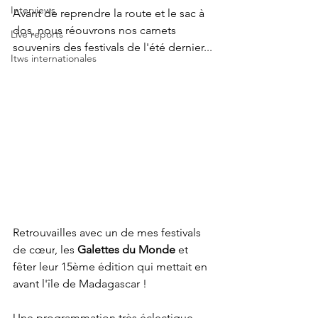
Interviews
Avant de reprendre la route et le sac à 
dos, nous réouvrons nos carnets 
Live reports
souvenirs des festivals de l'été dernier...
Itws internationales
Retrouvailles avec un de mes festivals 
de 
cœur
, les 
Galettes du Monde 
et 
fêter leur 15ème édition qui mettait en 
avant l'île de Madagascar !
Une programmation très éclectique 