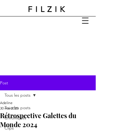
FILZIK
Post
Tous les posts
Adeline
Tous les posts
30 mai 2025
Rétrospective Galettes du
Chroniques
Monde 2024
Clips