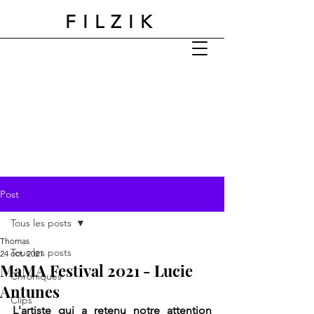
FILZIK
Post
Tous les posts
Thomas
Tous les posts
24 oct. 2021
MaMA Festival 2021 - Lucie
Chroniques
Antunes
Clips
L'artiste qui a retenu notre attention 