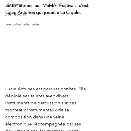
Interviews
cette année au MaMA Festival, c'est 
Lucie Antunes qui jouait à La Cigale. 
Live reports
Itws internationales
Lucie Antunes est percussionniste. Elle 
déploie ses talents avec divers 
instruments de percussion sur des 
morceaux instrumentaux de sa 
composition dans une veine 
électronique. Accompagnée par ses 
deux musiciens, les morceaux sont 