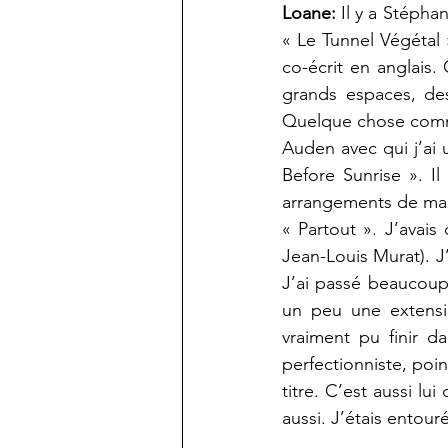
Loane:
 Il y a Stépha
« Le Tunnel Végétal 
co-écrit en anglais
grands espaces, des
Quelque chose comme
Auden avec qui j’ai u
Before Sunrise ». Il
arrangements de ma ch
« Partout ». J’avais
Jean-Louis Murat). J’
J’ai passé beaucoup
un peu une extensio
vraiment pu finir da
perfectionniste, poi
titre. C’est aussi lu
aussi. J’étais entou