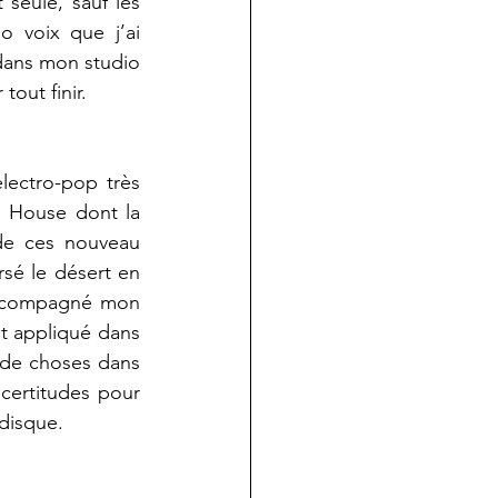
 seule, sauf les 
o voix que j’ai 
 dans mon studio 
tout finir.
ectro-pop très 
 House dont la 
e ces nouveau 
sé le désert en 
accompagné mon 
t appliqué dans 
 de choses dans 
ertitudes pour 
 disque.