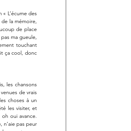
m « L’écume des 
 de la mémoire, 
aucoup de place 
e pas ma gueule, 
lement touchant 
it ça cool, donc 
s, les chansons 
 venues de vrais 
des choses à un 
les visiter, et 
oh oui avance. 
, n’aie pas peur 