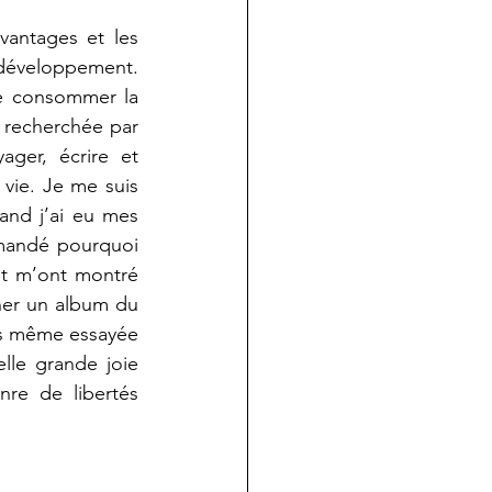
antages et les 
développement. 
de consommer la 
 recherchée par 
ger, écrire et 
vie. Je me suis 
nd j’ai eu mes 
mandé pourquoi 
et m’ont montré 
nner un album du 
uis même essayée 
lle grande joie 
re de libertés 