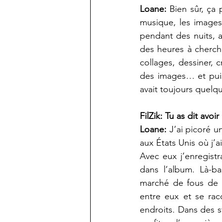
Loane:
 Bien sûr, ça
musique, les images,
pendant des nuits, ar
des heures à cherche
collages, dessiner,
des images… et puis
avait toujours quelqu
FilZik: Tu as dit avo
Loane:
 J’ai picoré 
aux États Unis où j’
Avec eux j’enregistr
dans l’album. Là-ba
marché de fous de m
entre eux et se raco
endroits. Dans des st