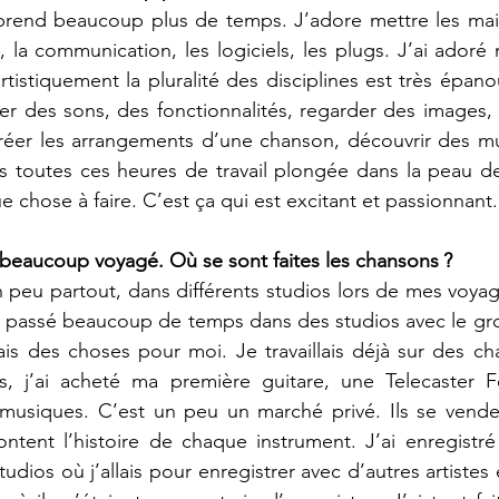
 prend beaucoup plus de temps. J’adore mettre les main
 la communication, les logiciels, les plugs. J’ai adoré
tistiquement la pluralité des disciplines est très épano
r des sons, des fonctionnalités, regarder des images, éc
 créer les arrangements d’une chanson, découvrir des m
 toutes ces heures de travail plongée dans la peau de 
e chose à faire. C’est ça qui est excitant et passionnant.
ir beaucoup voyagé. Où se sont faites les chansons ?
un peu partout, dans différents studios lors de mes voy
ai passé beaucoup de temps dans des studios avec le gro
ais des choses pour moi. Je travaillais déjà sur des ch
s, j’ai acheté ma première guitare, une Telecaster F
usiques. C’est un peu un marché privé. Ils se vendent
ntent l’histoire de chaque instrument. J’ai enregistré 
udios où j’allais pour enregistrer avec d’autres artistes 