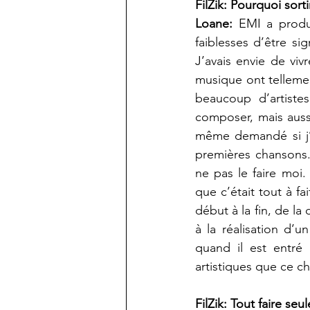
FilZik: Pourquoi sor
Loane:
 EMI a produi
faiblesses d’être s
J’avais envie de vi
musique ont tellemen
beaucoup d’artiste
composer, mais aussi
même demandé si j’a
premières chansons.
ne pas le faire moi.
que c’était tout à fa
début à la fin, de la
à la réalisation d’u
quand il est entré
artistiques que ce c
FilZik: Tout faire seu