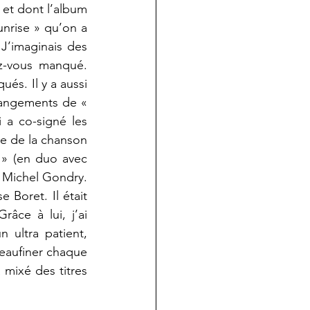
et dont l’album 
nrise » qu’on a 
’imaginais des 
z-vous manqué. 
s. Il y a aussi 
rrangements de « 
 a co-signé les 
te de la chanson 
 » (en duo avec 
c Michel Gondry. 
Boret. Il était 
ce à lui, j’ai 
 ultra patient, 
eaufiner chaque 
 mixé des titres 