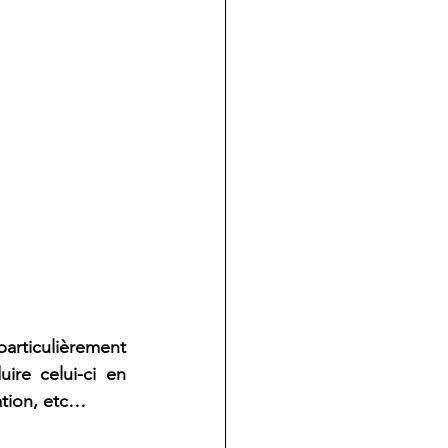
particulièrement 
re celui-ci en 
ation, etc…