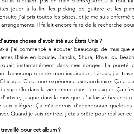
où ils n’étaient pas en train d’enregistrer. J’ai tout fait
aites jouer à la fin, les picking de guitare et les pian
 Ensuite j’ai pris toutes les pistes, et je me suis enfermé
s arrangements. Il fallait encore faire de la recherche pour 
é d’autres choses d’avoir été aux États Unis ?
-là j’ai commencé à écouter beaucoup de musique el
James Blake en boucle, Bancks, Shura, Rhye, ou Beach
quait instantanément dans mes songes. La pureté d
ont beaucoup orienté mon inspiration. Là-bas, j’ai traver
Chicago. C’est une expérience extraordinaire. Ça a 
du superflu dans la vie comme dans la musique. Ça c’es
’artiste, jusque dans la musique. J’ai laissé beaucoup
suis allégée. Ça m’a permis d’abandonner quelques c
er. Quand je suis rentrée, j’étais prête pour réaliser ce
 travaillé pour cet album ?