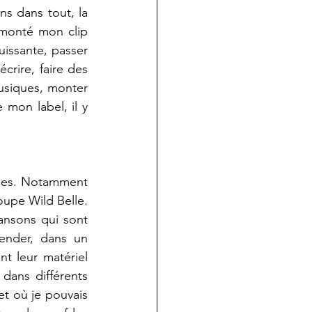
s dans tout, la 
 monté mon clip 
uissante, passer 
rire, faire des 
usiques, monter 
mon label, il y 
ages. Notamment 
upe Wild Belle. 
ansons qui sont 
ender, dans un 
 leur matériel 
dans différents 
et où je pouvais 