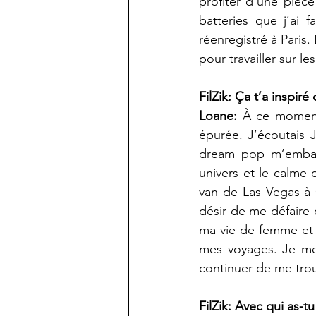
profiter d’une pièce 
batteries que j’ai f
réenregistré à Paris.
pour travailler sur le
FilZik: Ça t’a inspir
Loane:
 À ce moment
épurée. J’écoutais 
dream pop m’embar
univers et le calme 
van de Las Vegas à 
désir de me défaire 
ma vie de femme et d
mes voyages. Je me 
continuer de me trouv
FilZik: Avec qui as-tu