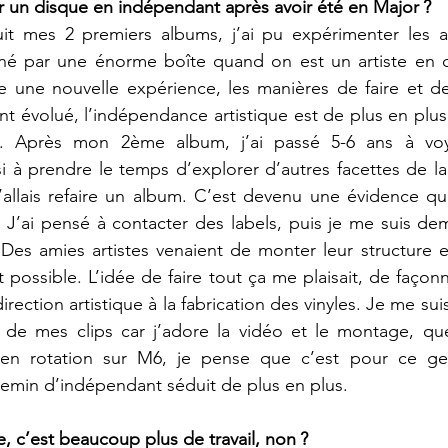
tir un disque en indépendant après avoir été en Major ?
t mes 2 premiers albums, j’ai pu expérimenter les av
igné par une énorme boîte quand on est un artiste en 
vre une nouvelle expérience, les manières de faire et 
t évolué, l’indépendance artistique est de plus en plus
s. Après mon 2ème album, j’ai passé 5-6 ans à voya
 à prendre le temps d’explorer d’autres facettes de la 
llais refaire un album. C’est devenu une évidence qua
 J’ai pensé à contacter des labels, puis je me suis de
 Des amies artistes venaient de monter leur structure 
it possible. L’idée de faire tout ça me plaisait, de faço
 direction artistique à la fabrication des vinyles. Je me s
n de mes clips car j’adore la vidéo et le montage, que
 en rotation sur M6, je pense que c’est pour ce gen
hemin d’indépendant séduit de plus en plus.
le, c’est beaucoup plus de travail, non ?