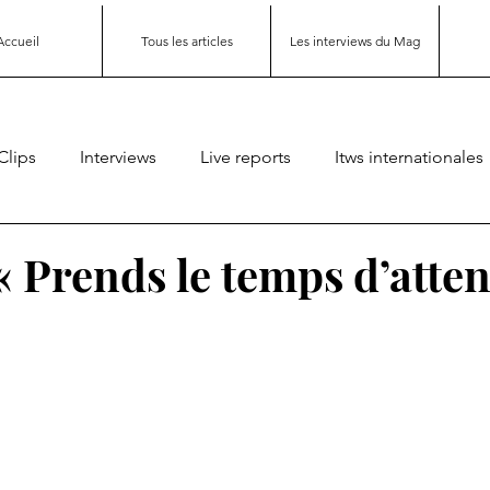
Accueil
Tous les articles
Les interviews du Mag
Clips
Interviews
Live reports
Itws internationales
« Prends le temps d’atten