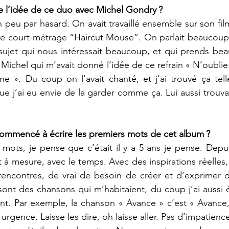
ue l’idée de ce duo avec Michel Gondry ?
 peu par hasard. On avait travaillé ensemble sur son fil
tre court-métrage “Haircut Mouse”. On parlait beaucoup
 sujet qui nous intéressait beaucoup, et qui prends be
 Michel qui m’avait donné l’idée de ce refrain « N’oubli
nne ». Du coup on l’avait chanté, et j’ai trouvé ça tel
ue j’ai eu envie de la garder comme ça. Lui aussi trouva
commencé à écrire les premiers mots de cet album ?
 mots, je pense que c’était il y a 5 ans je pense. Depui
 à mesure, avec le temps. Avec des inspirations réelles,
 rencontres, de vrai de besoin de créer et d’exprimer 
nt des chansons qui m’habitaient, du coup j’ai aussi été 
t. Par exemple, la chanson « Avance » c’est « Avance, 
 urgence. Laisse les dire, oh laisse aller. Pas d’impatience