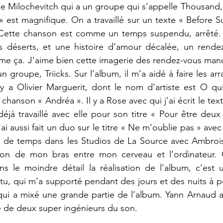
ne Milochevitch qui a un groupe qui s’appelle Thousand, 
» est magnifique. On a travaillé sur un texte « Before Su
. Cette chanson est comme un temps suspendu, arrêté. J
 déserts, et une histoire d’amour décalée, un rende
 ça. J’aime bien cette imagerie des rendez-vous manqué
n groupe, Triicks. Sur l’album, il m’a aidé à faire les a
 y a Olivier Marguerit, dont le nom d’artiste est O qui
anson « Andréa ». Il y a Rose avec qui j’ai écrit le tex
 déjà travaillé avec elle pour son titre « Pour être deux
ai aussi fait un duo sur le titre « Ne m’oublie pas » ave
 de temps dans les Studios de La Source avec Ambroise 
n de mon bras entre mon cerveau et l’ordinateur. Grâ
ns le moindre détail la réalisation de l’album, c’est un
ntu, qui m’a supporté pendant des jours et des nuits à p
i qui a mixé une grande partie de l’album. Yann Arnaud a
ré de deux super ingénieurs du son.