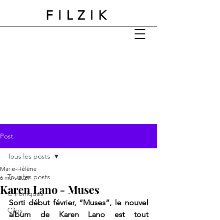
FILZIK
Post
Tous les posts
Marie-Hélène
Tous les posts
6 mars 2021
Karen Lano - Muses
Chroniques
Sorti début février, “Muses”, le nouvel 
Clips
album de Karen Lano est tout 