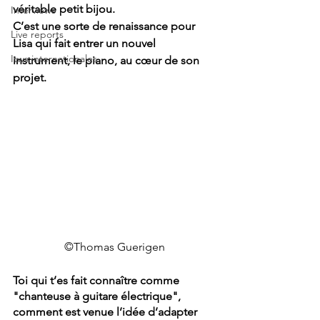
véritable petit bijou.
Interviews
C’est une sorte de renaissance pour 
Live reports
Lisa qui fait entrer un nouvel 
Itws internationales
instrument, le piano, au cœur de son 
projet.
©Thomas Guerigen
Toi qui t’es fait connaître comme 
"chanteuse à guitare électrique", 
comment est venue l’idée d’adapter 