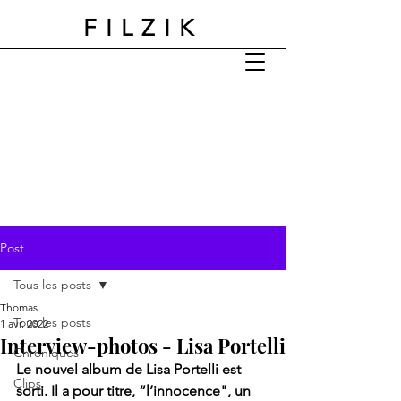
FILZIK
Post
Tous les posts
Thomas
Tous les posts
1 avr. 2022
Interview-photos - Lisa Portelli
Chroniques
Le nouvel album de Lisa Portelli est 
Clips
sorti. Il a pour titre, “l’innocence", un 