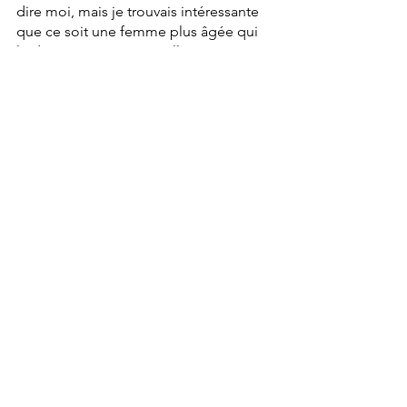
dire moi, mais je trouvais intéressante 
que ce soit une femme plus âgée qui 
le dise et puis Dani, quelle voix…
As-tu des envies d’autres 
collaborations?
En fait je n’arrive pas à me dire 
j’aimerais travailler avec untel ou 
unetelle.
Je laisse les rencontres arriver. Et je ne 
cherche pas forcément de gens ayant 
de la notoriété. Par exemple, Stébane 
n’en a pas et j’ai créé tout mon album 
avec lui.
Tu as commencé très jeune dans le 
milieu musical. Quel bilan et quelles 
réflexions peux tu nous faire à ce 
propos
.
Oui, ça fait pas mal de temps que je 