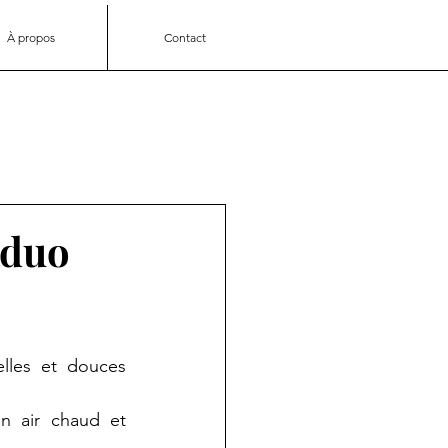
À propos
Contact
 duo
lles et douces 
n air chaud et 