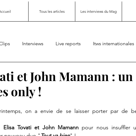
Accueil
Tous les articles
Les interviews du Mag
Clips
Interviews
Live reports
Itws internationales
vati et John Mamann : un
s only !
rintemps, on a envie de se laisser porter par de be
à 
Elisa Tovati et John Mamann
 pour nous insuffler u
eur nouveau duo "
Tout va bien
" !