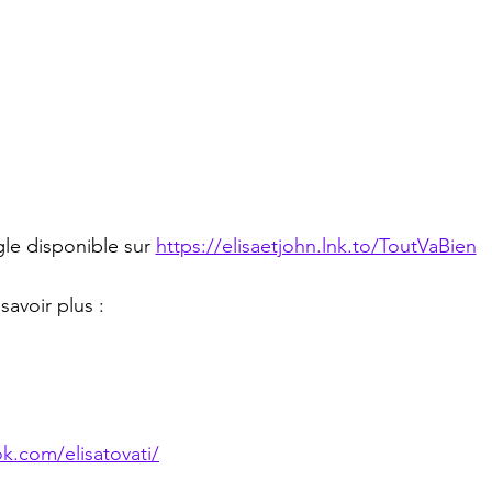
gle disponible sur 
https://elisaetjohn.lnk.to/ToutVaBien
savoir plus :
k.com/elisatovati/