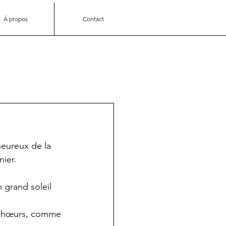
À propos
Contact
eureux de la 
nier.
 grand soleil 
 chœurs, comme 