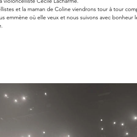
a violoncelliste Cécile Lacharme. 
llistes et la maman de Coline viendrons tour à tour comp
ous emmène où elle veux et nous suivons avec bonheur l
e.