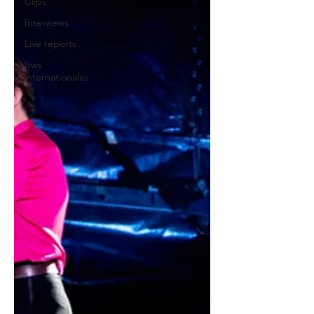
Clips
Interviews
Live reports
Itws
internationales