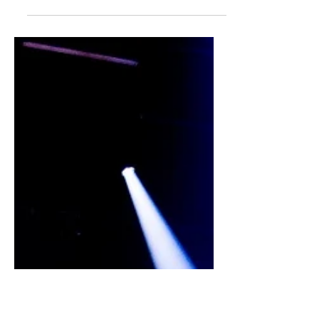
dates de cette tournée qui a duré 3
ans, d'y faire de belles rencontres et
d'immortaliser de précieux moments.