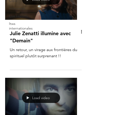
Clips
Interviews
Live reports
Itws
internationales
Julie Zenatti illumine avec
"Demain"
Un retour, un virage aux frontières du
spirituel plutôt surprenant !!
Load video